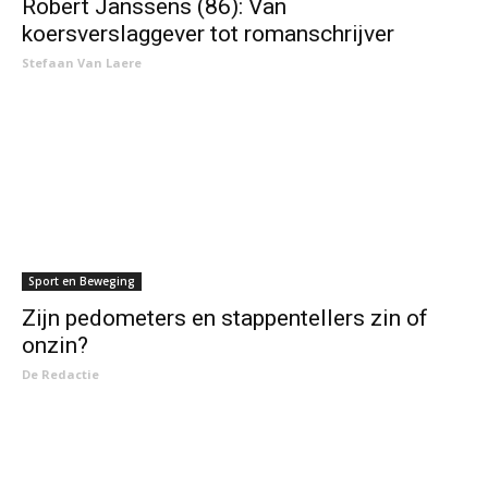
Robert Janssens (86): Van
koersverslaggever tot romanschrijver
Stefaan Van Laere
Sport en Beweging
Zijn pedometers en stappentellers zin of
onzin?
De Redactie