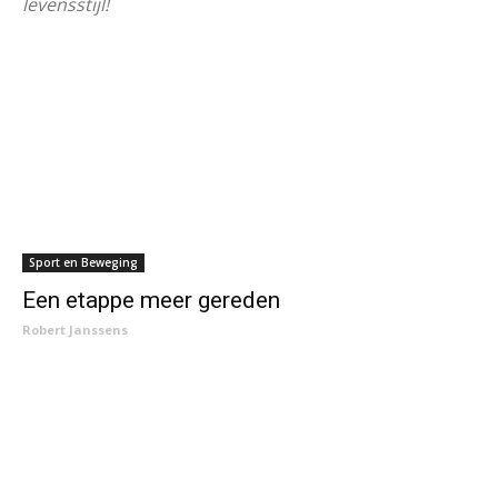
levensstijl!
Sport en Beweging
Een etappe meer gereden
Robert Janssens