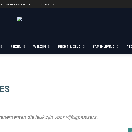
n of Samenwerken met Boomager?
REIZEN
WELZIJN
RECHT & GELD
SAMENLEVING
TE
ES
venementen die leuk zijn voor vijftigplussers.