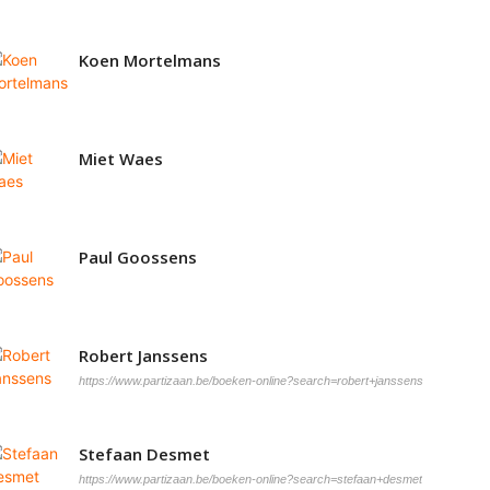
Koen Mortelmans
Miet Waes
Paul Goossens
Robert Janssens
https://www.partizaan.be/boeken-online?search=robert+janssens
Stefaan Desmet
https://www.partizaan.be/boeken-online?search=stefaan+desmet