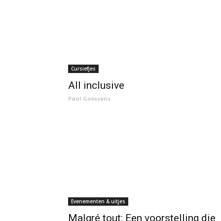
Cursiefjes
All inclusive
Paul Goossens
Evenementen & uitjes
Malgré tout: Een voorstelling die