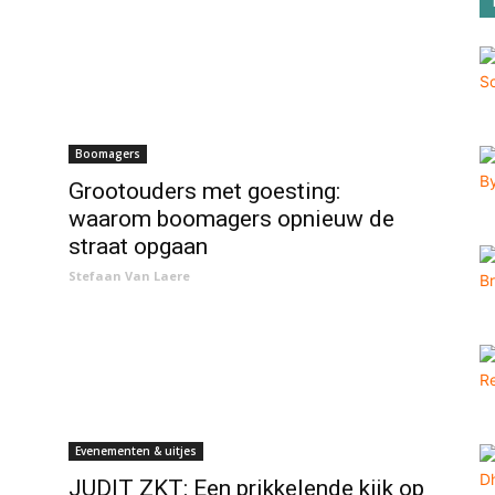
Boomagers
Grootouders met goesting:
waarom boomagers opnieuw de
straat opgaan
Stefaan Van Laere
Evenementen & uitjes
JUDIT ZKT: Een prikkelende kijk op