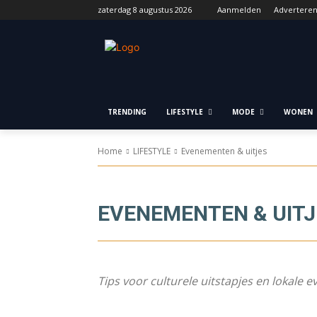
zaterdag 8 augustus 2026
Aanmelden
Advertere
TRENDING
LIFESTYLE
MODE
WONEN
Home
LIFESTYLE
Evenementen & uitjes
EVENEMENTEN & UITJ
Tips voor culturele uitstapjes en lokale e