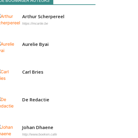
DE BOOMAGER AUTEURS
Arthur Scherpereel
https://mcartie.be
Aurelie Byai
Carl Bries
De Redactie
Johan Dhaene
http://www.boeken.cafe