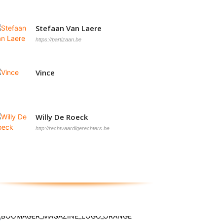
Stefaan Van Laere
https://partizaan.be
Vince
Willy De Roeck
http://rechtvaardigerechters.be