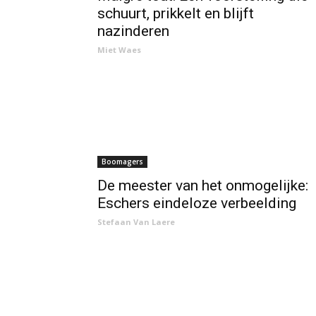
schuurt, prikkelt en blijft
nazinderen
Miet Waes
Boomagers
De meester van het onmogelijke:
Eschers eindeloze verbeelding
Stefaan Van Laere