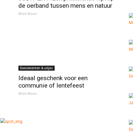
de oerband tussen mens en natuur
Miet Waes
Evenementen & uitjes
Ideaal geschenk voor een
communie of lentefeest
Miet Waes