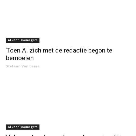
AI voor Boomagers
Toen AI zich met de redactie begon te
bemoeien
Stefaan Van Laere
AI voor Boomagers