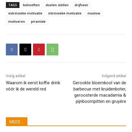
TAGS
behoeften
doelen stellen
drijfveer
extrinsieke motivatie
intrinsieke motivatie
maslow
motiveren
piramide
Vorig artikel
Volgend artikel
Waarom ik eerst koffie drink
Gerookte bloemkool van de
vóór ik de wereld red
barbecue met kruidenboter,
geroosterde macadamia &
pijnboompitten en gruyère
MEER ...