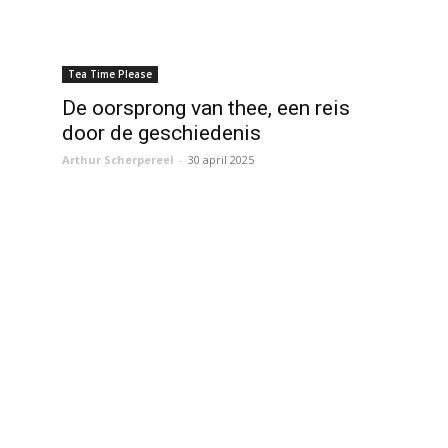
Tea Time Please
De oorsprong van thee, een reis
door de geschiedenis
Arthur Scherpereel
-
30 april 2025