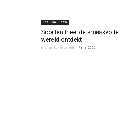
Tea Time Please
Soorten thee: de smaakvolle
wereld ontdekt
Arthur Scherpereel
-
7 mei 2025