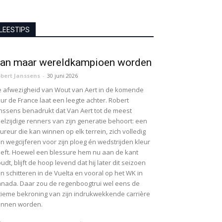
LEESTIPS
an maar wereldkampioen worden
bert Janssens
-
30 juni 2026
 afwezigheid van Wout van Aert in de komende
ur de France laat een leegte achter. Robert
nssens benadrukt dat Van Aert tot de meest
elzijdige renners van zijn generatie behoort: een
ureur die kan winnen op elk terrein, zich volledig
n wegcijferen voor zijn ploeg én wedstrijden kleur
eft. Hoewel een blessure hem nu aan de kant
udt, blijft de hoop levend dat hij later dit seizoen
n schitteren in de Vuelta en vooral op het WK in
nada. Daar zou de regenboogtrui wel eens de
tieme bekroning van zijn indrukwekkende carrière
unnen worden.