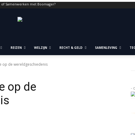
n of Samenwerken met Boomager?
REIZEN
WELZIJN
RECHT & GELD
SAMENLEVING
TE
e op de wereldgeschiedenis
e op de
- 
is