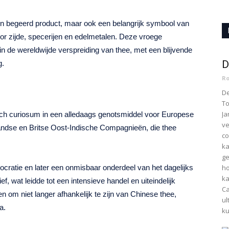
en begeerd product, maar ook een belangrijk symbool van
or zijde, specerijen en edelmetalen. Deze vroege
in de wereldwijde verspreiding van thee, met een blijvende
D
g.
Ro
De
To
Ja
sch curiosum in een alledaags genotsmiddel voor Europese
ve
andse en Britse Oost-Indische Compagnieën, die thee
co
ka
ge
ho
ocratie en later een onmisbaar onderdeel van het dagelijks
ka
f, wat leidde tot een intensieve handel en uiteindelijk
Ca
en om niet langer afhankelijk te zijn van Chinese thee,
ul
a.
k