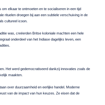
m elkaar te ontmoeten en te socialiseren in een tijd
e rituelen droegen bij aan een subtiele verschuiving in de
ls cultureel icoon.
raditie was, creëerden Britse koloniale machten een hele
tegraal onderdeel van het Indiase dagelijks leven, een
dities.
len. Het werd gedemocratiseerd dankzij innovaties zoals de
kelijk maakten.
ntstaan over duurzaamheid en eerlijke handel. Moderne
ust van de impact van hun keuzes. Ze eisen dat de