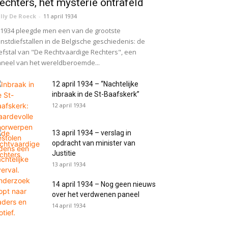
echters, het mysterie ontrafeld
lly De Roeck
-
11 april 1934
 1934 pleegde men een van de grootste
nstdiefstallen in de Belgische geschiedenis: de
efstal van "De Rechtvaardige Rechters", een
neel van het wereldberoemde...
12 april 1934 – “Nachtelijke
inbraak in de St-Baafskerk”
12 april 1934
13 april 1934 – verslag in
opdracht van minister van
Justitie
13 april 1934
14 april 1934 – Nog geen nieuws
over het verdwenen paneel
14 april 1934