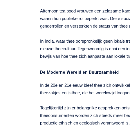
Afternoon tea bood vrouwen een zeldzame kans o
waarin hun publieke rol beperkt was. Deze social
genderrollen en versterkten de status van thee a
In India, waar thee oorspronkelijk geen lokale t
nieuwe theecultuur. Tegenwoordig is chai een in
bewijs van hoe thee zich aanpaste aan lokale tra
De Moderne Wereld en Duurzaamheid
In de 20e en 21e eeuw bleef thee zich ontwikke
theezakjes en ijsthee, die het wereldwijd toegan
Tegelijkertijd zijn er belangrijke gesprekken o
theeconsumenten worden zich steeds meer bew
productie ethisch en ecologisch verantwoord is.