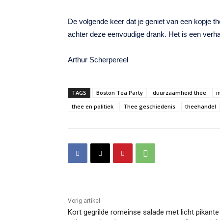
De volgende keer dat je geniet van een kopje the
achter deze eenvoudige drank. Het is een verhaa
Arthur Scherpereel
TAGS
Boston Tea Party
duurzaamheid thee
i
thee en politiek
Thee geschiedenis
theehandel
Vorig artikel
Kort gegrilde romeinse salade met licht pikante