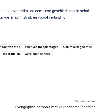
e, sta even stil bij de complexe geschiedenis die schuilt
l van macht, strijd, en vooral verbinding.
mpact van thee
koloniale theeplantages
Opiumoorlogen thee
theerituelen
wereldhandel thee
Volgend artikel
Ovengegrilde gamba’s met kruidenboter, Ricard en