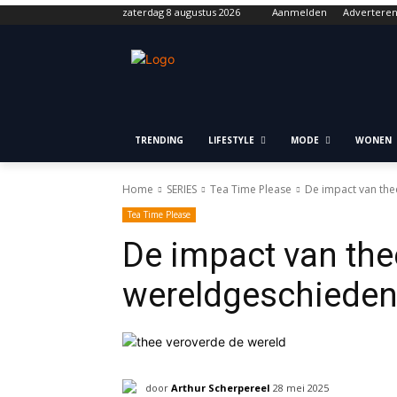
zaterdag 8 augustus 2026
Aanmelden
Advertere
TRENDING
LIFESTYLE
MODE
WONEN
Home
SERIES
Tea Time Please
De impact van the
Tea Time Please
De impact van the
wereldgeschieden
door
Arthur Scherpereel
28 mei 2025