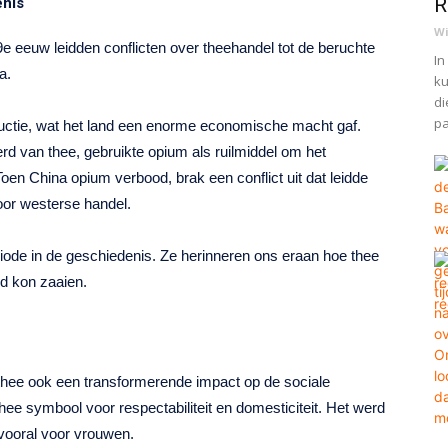
R
enis
Wi
 19e eeuw leidden conflicten over theehandel tot de beruchte
In
a.
ku
di
pa
ductie, wat het land een enorme economische macht gaf.
erd van thee, gebruikte opium als ruilmiddel om het
n China opium verbood, brak een conflict uit dat leidde
oor westerse handel.
iode in de geschiedenis. Ze herinneren ons eraan hoe thee
id kon zaaien.
thee ook een transformerende impact op de sociale
hee symbool voor respectabiliteit en domesticiteit. Het werd
 vooral voor vrouwen.