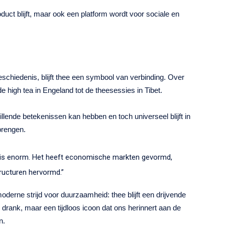
oduct blijft, maar ook een platform wordt voor sociale en
chiedenis, blijft thee een symbool van verbinding. Over
high tea in Engeland tot de theesessies in Tibet.
llende betekenissen kan hebben en toch universeel blijft in
brengen.
 is enorm. Het heeft economische markten gevormd,
tructuren hervormd.”
oderne strijd voor duurzaamheid: thee blijft een drijvende
n drank, maar een tijdloos icoon dat ons herinnert aan de
n.