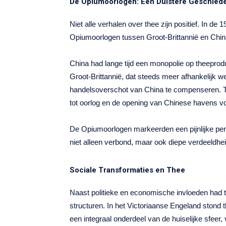
De Opiumoorlogen: Een Duistere Geschied
Niet alle verhalen over thee zijn positief. In de
Opiumoorlogen tussen Groot-Brittannië en Chin
China had lange tijd een monopolie op theepro
Groot-Brittannië, dat steeds meer afhankelijk w
handelsoverschot van China te compenseren. Toe
tot oorlog en de opening van Chinese havens v
De Opiumoorlogen markeerden een pijnlijke per
niet alleen verbond, maar ook diepe verdeeldhe
Sociale Transformaties en Thee
Naast politieke en economische invloeden had 
structuren. In het Victoriaanse Engeland stond t
een integraal onderdeel van de huiselijke sfeer,