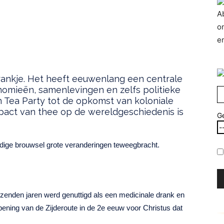
A
o
e
rankje. Het heeft eeuwenlang een centrale
nomieën, samenlevingen en zelfs politieke
 Tea Party tot de opkomst van koloniale
act van thee op de wereldgeschiedenis is
G
udige brouwsel grote veranderingen teweegbracht.
izenden jaren werd genuttigd als een medicinale drank en
ening van de Zijderoute in de 2e eeuw voor Christus dat