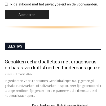
Ik ga akkoord met het privacybeleid en de voorwaarden.
LEESTIPS
Gebakken gehaktballetjes met dragonsaus
op basis van kalfsfond en Lindemans geuze
Vince
-
3 maart 2026
Ingrediënten voor 4 personen Gehaktballetjes 600 g gemengd
gehakt (rund/varken, of kalf/varken) 1 sjalot, zeer fijn gesnipperd 1
teentje knoflook, fijngehakt 1 ei 2 el paneermeel 1 tl mosterd ½ tl
nootmuskaat Peper...
De schaduw van Bob Fosse in Michael