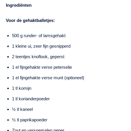
Ingrediënten
Voor de gehaktballetjes:
500 g runder- of lamsgehakt
1 kleine ui, zeer fijn gesnipperd
2 teentjes knoflook, geperst
1 el fijngehakte verse peterselie
1 el fijngehakte verse munt (optioneel)
1 tl komijn
1 tl korianderpoeder
½ tl kaneel
½ tl paprikapoeder
Zout en versgemalen peper