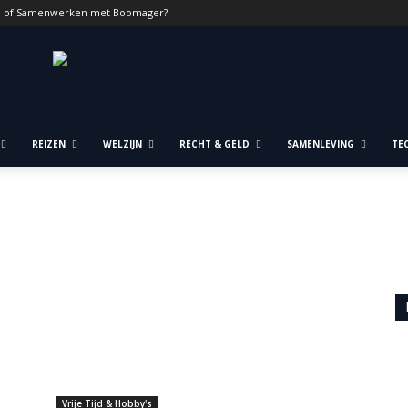
n of Samenwerken met Boomager?
REIZEN
WELZIJN
RECHT & GELD
SAMENLEVING
TE
Vrije Tijd & Hobby's