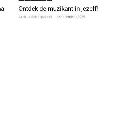
na
Ontdek de muzikant in jezelf!
Arthur Scherpereel
-
1 september 2025