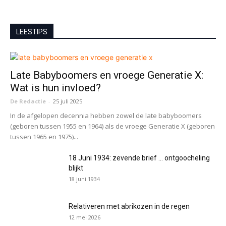
LEESTIPS
Late Babyboomers en vroege Generatie X:
Wat is hun invloed?
De Redactie
-
25 juli 2025
In de afgelopen decennia hebben zowel de late babyboomers
(geboren tussen 1955 en 1964) als de vroege Generatie X (geboren
tussen 1965 en 1975)...
18 Juni 1934: zevende brief … ontgoocheling
blijkt
18 juni 1934
Relativeren met abrikozen in de regen
12 mei 2026