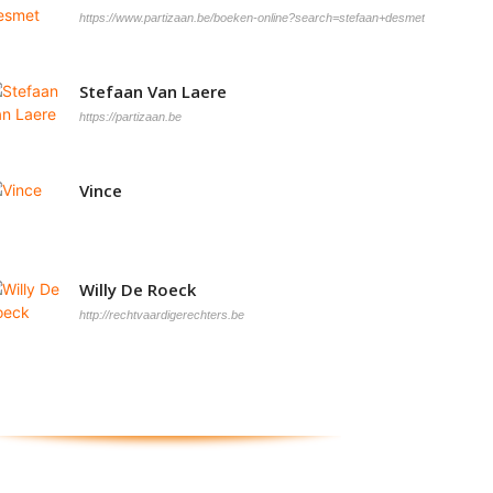
https://www.partizaan.be/boeken-online?search=stefaan+desmet
Stefaan Van Laere
https://partizaan.be
Vince
Willy De Roeck
http://rechtvaardigerechters.be