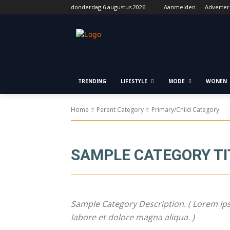
donderdag 6 augustus 2026
Aanmelden
Adverte
TRENDING
LIFESTYLE
MODE
WONEN
Home
Parent Category
Primary/Child Category
SAMPLE CATEGORY TI
Sample Category Description. ( Lorem ips
labore et dolore magna aliqua. )