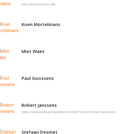
http://www.boeken.cafe
Koen Mortelmans
Miet Waes
Paul Goossens
Robert Janssens
https://www.partizaan.be/boeken-online?search=robert+janssens
Stefaan Desmet