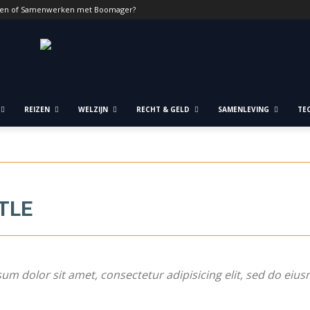
ren of Samenwerken met Boomager?
REIZEN
WELZIJN
RECHT & GELD
SAMENLEVING
TE
TLE
um dolor sit amet, consectetur adipisicing elit, sed do eiu