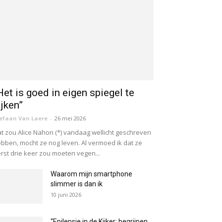
Het is goed in eigen spiegel te
ijken”
efaan Van Laere
-
26 mei 2026
t zou Alice Nahon (*) vandaag wellicht geschreven
bben, mocht ze nog leven. Al vermoed ik dat ze
rst drie keer zou moeten vegen...
Waarom mijn smartphone
slimmer is dan ik
10 juni 2026
“Epilepsie in de Kijker: begrijpen,