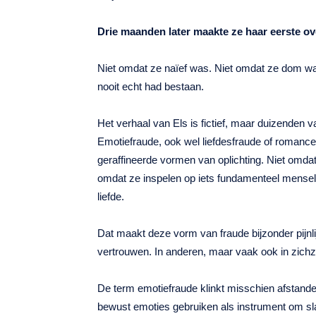
Drie maanden later maakte ze haar eerste ov
Niet omdat ze naïef was. Niet omdat ze dom w
nooit echt had bestaan.
Het verhaal van Els is fictief, maar duizenden va
Emotiefraude, ook wel liefdesfraude of roman
geraffineerde vormen van oplichting. Niet omda
omdat ze inspelen op iets fundamenteel menseli
liefde.
Dat maakt deze vorm van fraude bijzonder pijnlijk
vertrouwen. In anderen, maar vaak ook in zichze
De term emotiefraude klinkt misschien afstandeli
bewust emoties gebruiken als instrument om sla