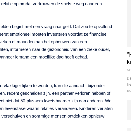
elatie op omdat vertrouwen de snelste weg naar een
zelden begint met een vraag naar geld. Dat zou te opvallend
eerst emotioneel moeten investeren voordat ze financieel
 weken of maanden aan het opbouwen van een
ten, informeren naar de gezondheid van een zieke ouder,
“
wanneer iemand een moeilijke dag heeft gehad.
k
St
Da
he
ervlakkiger lijken te worden, kan die aandacht bijzonder
ee
en, recent gescheiden zijn, een partner verloren hebben of
nt niet dat 50-plussers kwetsbaarder zijn dan anderen. Wel
een levensfase waarin relaties veranderen. Kinderen verlaten
rken verschuiven en sommige mensen ontdekken opnieuw