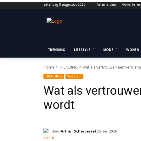
zaterdag 8 augustus 2026
Aanmelden
Advertere
TRENDING
LIFESTYLE
MODE
WONEN
Home
TRENDING
Wat als vertrouwen een verdien
TRENDING
Wat als ...
Wat als vertrouwe
wordt
door
Arthur Scherpereel
25 mei 2026