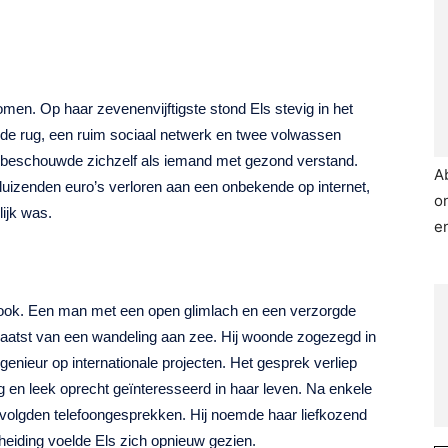
omen. Op haar zevenenvijftigste stond Els stevig in het
 de rug, een ruim sociaal netwerk en twee volwassen
en beschouwde zichzelf als iemand met gezond verstand.
A
izenden euro’s verloren aan een onbekende op internet,
o
lijk was.
e
book. Een man met een open glimlach en een verzorgde
eplaatst van een wandeling aan zee. Hij woonde zogezegd in
enieur op internationale projecten. Het gesprek verliep
ig en leek oprecht geïnteresseerd in haar leven. Na enkele
 volgden telefoongesprekken. Hij noemde haar liefkozend
cheiding voelde Els zich opnieuw gezien.