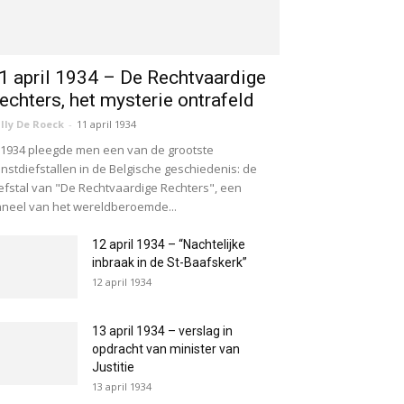
1 april 1934 – De Rechtvaardige
echters, het mysterie ontrafeld
lly De Roeck
-
11 april 1934
 1934 pleegde men een van de grootste
nstdiefstallen in de Belgische geschiedenis: de
efstal van "De Rechtvaardige Rechters", een
neel van het wereldberoemde...
12 april 1934 – “Nachtelijke
inbraak in de St-Baafskerk”
12 april 1934
13 april 1934 – verslag in
opdracht van minister van
Justitie
13 april 1934