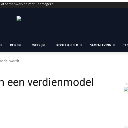
n of Samenwerken met Boomager?
REIZEN
WELZIJN
RECHT & GELD
SAMENLEVING
TE
model wordt
n een verdienmodel
- 