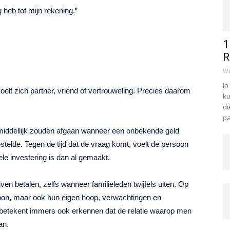
g heb tot mijn rekening.”
1
R
Wi
In
voelt zich partner, vriend of vertrouweling. Precies daarom
ku
di
pa
iddellijk zouden afgaan wanneer een onbekende geld
stelde. Tegen de tijd dat de vraag komt, voelt de persoon
e investering is dan al gemaakt.
en betalen, zelfs wanneer familieleden twijfels uiten. Op
oon, maar ook hun eigen hoop, verwachtingen en
betekent immers ook erkennen dat de relatie waarop men
an.