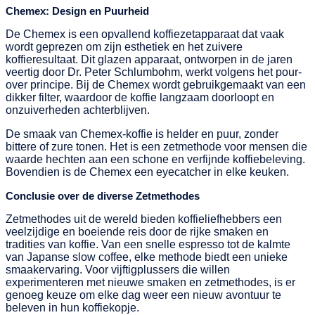
Chemex: Design en Puurheid
De Chemex is een opvallend koffiezetapparaat dat vaak
wordt geprezen om zijn esthetiek en het zuivere
koffieresultaat. Dit glazen apparaat, ontworpen in de jaren
veertig door Dr. Peter Schlumbohm, werkt volgens het pour-
over principe. Bij de Chemex wordt gebruikgemaakt van een
dikker filter, waardoor de koffie langzaam doorloopt en
onzuiverheden achterblijven.
De smaak van Chemex-koffie is helder en puur, zonder
bittere of zure tonen. Het is een zetmethode voor mensen die
waarde hechten aan een schone en verfijnde koffiebeleving.
Bovendien is de Chemex een eyecatcher in elke keuken.
Conclusie over de diverse Zetmethodes
Zetmethodes uit de wereld bieden koffieliefhebbers een
veelzijdige en boeiende reis door de rijke smaken en
tradities van koffie. Van een snelle espresso tot de kalmte
van Japanse slow coffee, elke methode biedt een unieke
smaakervaring. Voor vijftigplussers die willen
experimenteren met nieuwe smaken en zetmethodes, is er
genoeg keuze om elke dag weer een nieuw avontuur te
beleven in hun koffiekopje.