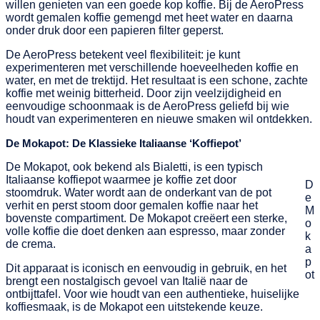
willen genieten van een goede kop koffie. Bij de AeroPress
wordt gemalen koffie gemengd met heet water en daarna
onder druk door een papieren filter geperst.
De AeroPress betekent veel flexibiliteit: je kunt
experimenteren met verschillende hoeveelheden koffie en
water, en met de trektijd. Het resultaat is een schone, zachte
koffie met weinig bitterheid. Door zijn veelzijdigheid en
eenvoudige schoonmaak is de AeroPress geliefd bij wie
houdt van experimenteren en nieuwe smaken wil ontdekken.
De Mokapot: De Klassieke Italiaanse ‘Koffiepot’
De Mokapot, ook bekend als Bialetti, is een typisch
Italiaanse koffiepot waarmee je koffie zet door
D
stoomdruk. Water wordt aan de onderkant van de pot
e
verhit en perst stoom door gemalen koffie naar het
M
bovenste compartiment. De Mokapot creëert een sterke,
o
volle koffie die doet denken aan espresso, maar zonder
k
de crema.
a
p
Dit apparaat is iconisch en eenvoudig in gebruik, en het
ot
brengt een nostalgisch gevoel van Italië naar de
ontbijttafel. Voor wie houdt van een authentieke, huiselijke
koffiesmaak, is de Mokapot een uitstekende keuze.