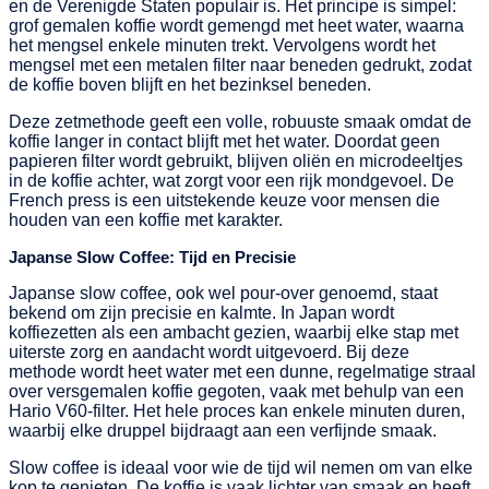
en de Verenigde Staten populair is. Het principe is simpel:
grof gemalen koffie wordt gemengd met heet water, waarna
het mengsel enkele minuten trekt. Vervolgens wordt het
mengsel met een metalen filter naar beneden gedrukt, zodat
de koffie boven blijft en het bezinksel beneden.
Deze zetmethode geeft een volle, robuuste smaak omdat de
koffie langer in contact blijft met het water. Doordat geen
papieren filter wordt gebruikt, blijven oliën en microdeeltjes
in de koffie achter, wat zorgt voor een rijk mondgevoel. De
French press is een uitstekende keuze voor mensen die
houden van een koffie met karakter.
Japanse Slow Coffee: Tijd en Precisie
Japanse slow coffee, ook wel pour-over genoemd, staat
bekend om zijn precisie en kalmte. In Japan wordt
koffiezetten als een ambacht gezien, waarbij elke stap met
uiterste zorg en aandacht wordt uitgevoerd. Bij deze
methode wordt heet water met een dunne, regelmatige straal
over versgemalen koffie gegoten, vaak met behulp van een
Hario V60-filter. Het hele proces kan enkele minuten duren,
waarbij elke druppel bijdraagt aan een verfijnde smaak.
Slow coffee is ideaal voor wie de tijd wil nemen om van elke
kop te genieten. De koffie is vaak lichter van smaak en heeft