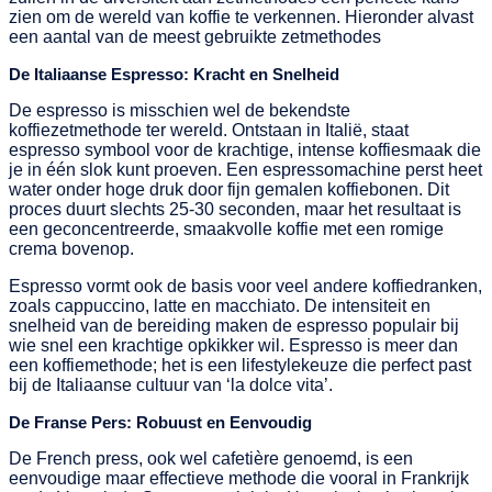
zien om de wereld van koffie te verkennen. Hieronder alvast
een aantal van de meest gebruikte zetmethodes
De Italiaanse Espresso: Kracht en Snelheid
De espresso is misschien wel de bekendste
koffiezetmethode ter wereld. Ontstaan in Italië, staat
espresso symbool voor de krachtige, intense koffiesmaak die
je in één slok kunt proeven. Een espressomachine perst heet
water onder hoge druk door fijn gemalen koffiebonen. Dit
proces duurt slechts 25-30 seconden, maar het resultaat is
een geconcentreerde, smaakvolle koffie met een romige
crema bovenop.
Espresso vormt ook de basis voor veel andere koffiedranken,
zoals cappuccino, latte en macchiato. De intensiteit en
snelheid van de bereiding maken de espresso populair bij
wie snel een krachtige opkikker wil. Espresso is meer dan
een koffiemethode; het is een lifestylekeuze die perfect past
bij de Italiaanse cultuur van ‘la dolce vita’.
De Franse Pers: Robuust en Eenvoudig
De French press, ook wel cafetière genoemd, is een
eenvoudige maar effectieve methode die vooral in Frankrijk