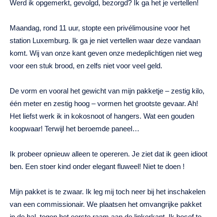
Werd ik opgemerkt, gevolgd, bezorgd? Ik ga het je vertellen!
Maandag, rond 11 uur, stopte een privélimousine voor het
station Luxemburg. Ik ga je niet vertellen waar deze vandaan
komt. Wij van onze kant geven onze medeplichtigen niet weg
voor een stuk brood, en zelfs niet voor veel geld.
De vorm en vooral het gewicht van mijn pakketje – zestig kilo,
één meter en zestig hoog – vormen het grootste gevaar. Ah!
Het liefst werk ik in kokosnoot of hangers. Wat een gouden
koopwaar! Terwijl het beroemde paneel…
Ik probeer opnieuw alleen te opereren. Je ziet dat ik geen idioot
ben. Een stoer kind onder elegant fluweel! Niet te doen !
Mijn pakket is te zwaar. Ik leg mij toch neer bij het inschakelen
van een commissionair. We plaatsen het omvangrijke pakket
in de hal, tegen het eerste raam aan de linkerkant. Ik besef te