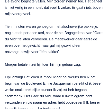
De avond begint te vallen. Mijn zorgen nemen toe. Het paneel
is niet veilig in een hotel, dat voel ik zeker. Er gaat niets boven
mijn voorgevoel.
Tien minuten waren genoeg om het afschuwelijke pakketje,
nog steeds per open taxi, naar de het Bagagedepot van “Gare
du Midi” te laten vervoeren. De medewerker daar aarzelde
even over het gewicht maar gaf mij gezwind een
ontvangstbewijs voor “één pakket”.
Morgen betalen, zei hij, toen hij mijn gebaar zag.
Opluchting! Het leven is mooi! Maar nauwelijks heb ik het
begin van de Boulevard Emile Jacquemain bereikt of ik besef
welke onuitsprekelijke blunder ik zojuist heb begaan.
Stommerik! Het Gare du Midi, waar u uw telegram hebt
verzonden en uw naam en adres hebt opgegeven!! Ik ben er
letterlijk kapot van… Le horla, quoi!