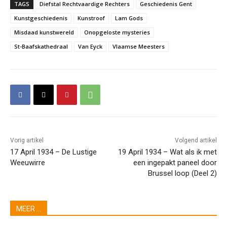
TAGS
Diefstal Rechtvaardige Rechters
Geschiedenis Gent
Kunstgeschiedenis
Kunstroof
Lam Gods
Misdaad kunstwereld
Onopgeloste mysteries
St-Baafskathedraal
Van Eyck
Vlaamse Meesters
Vorig artikel
Volgend artikel
17 April 1934 – De Lustige
19 April 1934 – Wat als ik met
Weeuwirre
een ingepakt paneel door
Brussel loop (Deel 2)
MEER ...