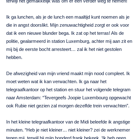
terwijl het gemakkelijk was om er één verder weg te nemen!
Ik ga lunchen, als je de lunch een maaltijd kunt noemen als je
die in angst doorslikt. Mijn zenuwachtigheid zorgt er ook voor
dat ik een nieuwe blunder bega. Ik zat op het terras! Als de
politie, gealarmeerd in station Luxemburg, achter mij aan zit en
mij bij de eerste bocht arresteert… zal ik het niet gestolen
hebben.
De afwezigheid van mijn vriend maakt mijn nood compleet. Ik
moet weten wat ik kan verwachten. Ik ga naar het
telegraafkantoor op het station en stuur het volgende telegram
naar Amsterdam: “Tevergeefs Joopie Luxembourg opgewacht
ook Rubie niet gezien zal morgen dezelfde trein verwachten”.
In het kleine telegraafkantoor van de Midi beleefde ik angstige
minuten. “Heb je niet kleiner… niet kleiner? zei de werknemer
tegen mij, terwijl hij mijn honderd frank bekeek. ‘Ik heb geen